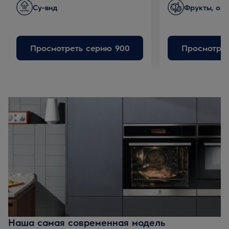
Су-вид
Фрукты, ов
Просмотреть серию 900
Просмотрет
Наша самая современная модель