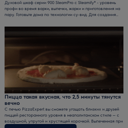
Духовой шкаф серии 900 SteamPro с Steamify® - уровень
профи во время варки, выпечки, жарки и приготовления на
пару. Готовьте дома по технологии су-вид. Для создания
блюд как в ресторане.
Пицца такая вкусная, что 2,5 минуты тянутся
вечно
С печью PizzaExpert вы сможете угощать близких и друзей
пиццей ресторанного уровня в неаполитанском стиле — с
воздушной, упругой и хрустящей корочкой. Выпеченная при
340°C всего за 2,5 минуты*, эта пицца настолько вкусная,