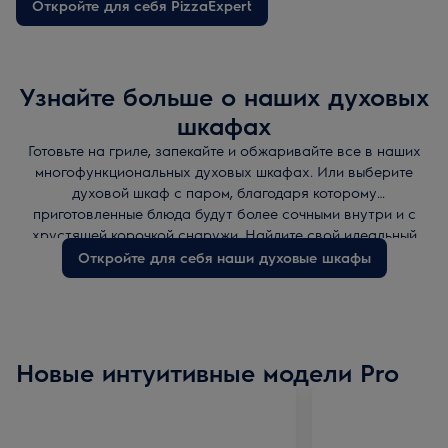
Откройте для себя PizzaExpert
что печь одобрена Итальянской академией пиццы.
*На основе внутренних тестов с 25 минутами
предварительного разогрева и выпеканием при 340°C,
Узнайте больше о наших духовых
подтверждённых Scuola Italiana Pizzaioli.
шкафах
Готовьте на гриле, запекайте и обжаривайте все в наших
многофункциональных духовых шкафах. Или выберите
духовой шкаф с паром, благодаря которому
приготовленные блюда будут более сочными внутри и с
хрустящей корочкой снаружи. Найдите свой идеальный
духовой шкаф с помощью наших советов по выбору
Откройте для себя наши духовые шкафы
техники!
Новые интуитивные модели Pro