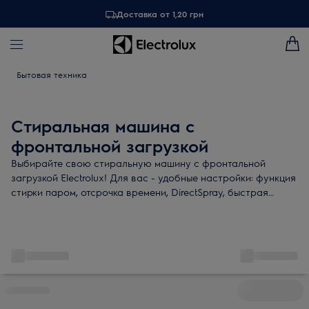
Доставка от 1,20 грн
Бытовая техника
Стиральная машина с
фронтальной загрузкой
Выбирайте свою стиральную машину с фронтальной
загрузкой Electrolux! Для вас - удобные настройки: функция
стирки паром, отсрочка времени, DirectSpray, быстрая
стирка, а также приятные дополнения - умная программа
OptiSense и датчик веса. Максимальная забота даже о
деликатной одежде!