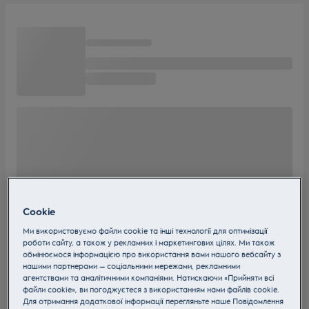
Cookie
Ми використовуємо файли cookie та інші технології для оптимізації
роботи сайту, а також у рекламних і маркетингових цілях. Ми також
обмінюємося інформацією про використання вами нашого вебсайту з
нашими партнерами — соціальними мережами, рекламними
агентствами та аналітичними компаніями. Натискаючи «Прийняти всі
файли cookie», ви погоджуєтеся з використанням нами файлів cookie.
Для отримання додаткової інформації перегляньте наше Пoвідомлення