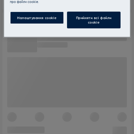
прo файли cookie.
Налаштування cookie
Прийняти всі файли
сookie