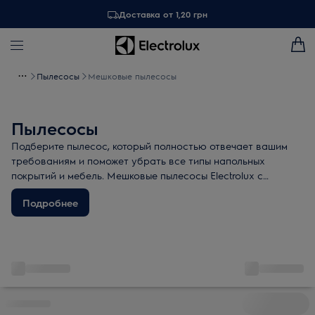
Доставка от 1,20 грн
Пылесосы
Мешковые пылесосы
Пылесосы
Подберите пылесос, который полностью отвечает вашим
требованиям и поможет убрать все типы напольных
покрытий и мебель. Мешковые пылесосы Electrolux с
экономичным мотором, вместительным пылесборником и
Подробнее
сменными насадками обеспечивают отличное качество
сбора пыли и высокую эффективность фильтрации
воздуха.