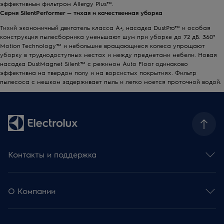
эффективным фильтром Allergy Plus™.
Серия
SilentPerformer
— тихая и качественная уборка
Тихий экономичный двигатель класса A+, насадка DustPro™ и особая
конструкция пылесборника уменьшают шум при уборке до 72 дБ. 360°
Motion Technology™ и небольшие вращающиеся колеса упрощают
уборку в труднодоступных местах и между предметами мебели. Новая
насадка DustMagnet Silent™ с режимом Auto Floor одинаково
эффективна на твердом полу и на ворсистых покрытиях. Фильтр
пылесоса с мешком задерживает пыль и легко моется проточной водой.
Контакты и поддержка
Контакты и обратная связь
Сервисные вопросы
О Компании
База знаний и советы
Регистрация продукции
Electrolux Group
Оставьте отзыв на продукт
Новости и пресса