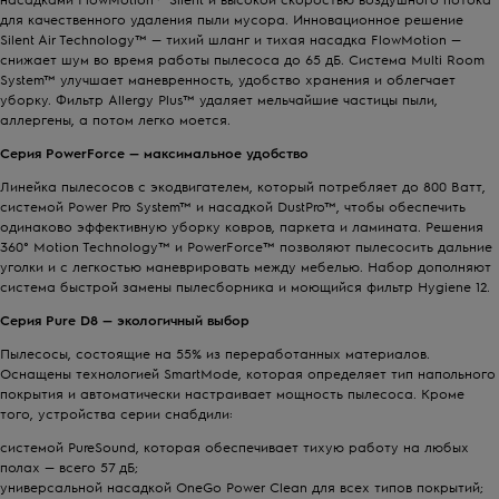
для качественного удаления пыли мусора. Инновационное решение
Silent Air Technology™ — тихий шланг и тихая насадка FlowMotion —
снижает шум во время работы пылесоса до 65 дБ. Система Multi Room
System™ улучшает маневренность, удобство хранения и облегчает
уборку. Фильтр Allergy Plus™ удаляет мельчайшие частицы пыли,
аллергены, а потом легко моется.
Серия
PowerForce
— максимальное удобство
Линейка пылесосов с экодвигателем, который потребляет до 800 Ватт,
системой Power Pro System™ и насадкой DustPro™, чтобы обеспечить
одинаково эффективную уборку ковров, паркета и ламината. Решения
360° Motion Technology™ и PowerForce™ позволяют пылесосить дальние
уголки и с легкостью маневрировать между мебелью. Набор дополняют
система быстрой замены пылесборника и моющийся фильтр Hygiene 12.
Серия
Pure D8
— экологичный выбор
Пылесосы, состоящие на 55% из переработанных материалов.
Оснащены технологией SmartMode, которая определяет тип напольного
покрытия и автоматически настраивает мощность пылесоса. Кроме
того, устройства серии снабдили:
системой PureSound, которая обеспечивает тихую работу на любых
полах — всего 57 дБ;
универсальной насадкой OneGo Power Clean для всех типов покрытий;