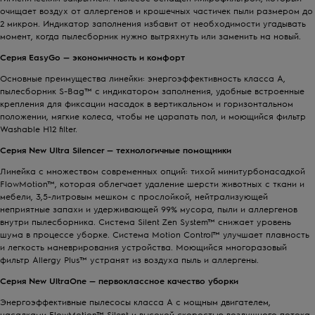
очищает воздух от аллергенов и крошечных частичек пыли размером до
2 микрон. Индикатор заполнения избавит от необходимости угадывать
момент, когда пылесборник нужно вытряхнуть или заменить на новый.
Серия
EasyGo
— экономичность и комфорт
Основные преимущества линейки: энергоэффективность класса A,
пылесборник S-Bag™ с индикатором заполнения, удобные встроенные
крепления для фиксации насадок в вертикальном и горизонтальном
положении, мягкие колеса, чтобы не царапать пол, и моющийся фильтр
Washable H12 filter.
Серия
New Ultra Silencer
— технологичные помощники
Линейка с множеством современных опций: тихой минитурбонасадкой
FlowMotion™, которая облегчает удаление шерсти животных с ткани и
мебели, 3,5-литровым мешком с прослойкой, нейтрализующей
неприятные запахи и удерживающей 99% мусора, пыли и аллергенов
внутри пылесборника. Система Silent Zen System™ снижает уровень
шума в процессе уборке. Система Motion Control™ улучшает плавность
и легкость маневрирования устройства. Моющийся многоразовый
фильтр Allergy Plus™ устранят из воздуха пыль и аллергены.
Серия
New UltraOne
— первоклассное качество уборки
Энергоэффективные пылесосы класса А с мощным двигателем,
насадками FlowMotion™ Silent и высокой скоростью воздушного потока