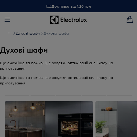
Доставка від 1,20 грн
Духові шафи
Духова шафа
Духові шафи
Ще смачніше та поживніше завдяки оптимізації сил і часу на
приготування
Ще смачніше та поживніше завдяки оптимізації сил і часу на
приготування
0
із
5