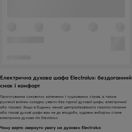
Електрична духова шафа Electrolux: бездоганний
смак і комфорт
Приготування соковитих запечених і тушкованих страв, а також
рум'яної випічки складно уявити без гарної духової шафи, електричної
або газової. Якщо в будинку немає централізованого газопостачання
або газові духові шафи вам не до вподоби, чудовим вибором стане
електрична духова піч Electrolux.
Чому варто звернути увагу на духовки Electrolux