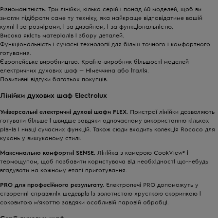
Різноманітність. Три лінійки, кілька серій і понад 60 моделей, щоб ви
змогли підібрати саме ту техніку, яка найкраще відповідатиме вашій
кухні і за розмірами, і за дизайном, і за функціональністю.
Висока якість матеріалів і збору деталей.
Функціональність і сучасні технології для більш точного і комфортного
готування.
Європейське виробництво. Країна-виробник більшості моделей
електричних духових шаф — Німеччина або Італія.
Позитивні відгуки багатьох покупців.
Лінійки духових шаф Electrolux
Універсальні електричні духові шафи FLEX.
Пристрої лінійки дозволяють
готувати більше і швидше завдяки одночасному використанню кількох
рівнів і низці сучасних функцій. Також сюди входить
колекція Rococo
для
кухонь у вишуканому стилі.
Максимально комфортні SENSE.
Лінійка з камерою CookView® і
термощупом, щоб позбавити користувача від необхідності що-небудь
вгадувати на кожному етапі приготування.
PRO для професійного результату.
Електропечі PRO допоможуть у
створенні справжніх шедеврів із золотистою хрусткою скоринкою і
соковитою м'якоттю завдяки особливій паровій обробці.