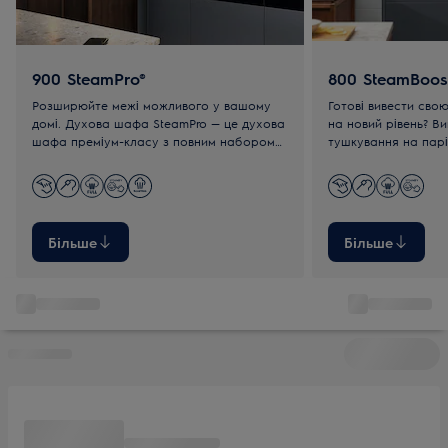
900 SteamPro®
800 SteamBoos
Розширюйте межі можливого у вашому
Готові вивести свою
домі. Духова шафа SteamPro — це духова
на новий рівень? В
шафа преміум-класу з повним набором
тушкування на парі
парових програм та інноваційною
яких зазвичай можл
функцією Sous-Vide.
ресторанах.
Більше
Більше