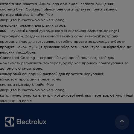
каталітична очистка, AquaClean або емаль легкого очищення;
система Even Cooking і рівномірне багаторівневе приготування;
функція підігріву UltraFanPlus;
дверцята із системою VelvetClosing;
спеціальні режими для різних страв.
800
— сучасні моделі духових шаф із системою AssistedCooking® і
термощупом. Завдяки технології техніка сама визначає потрібну
програму і час для готування, потрібно просто заздалегідь вибрати
продукт. Також функція дозволяє зберігати налаштування відповідно до
власних уподобань.
Connected Cooking — справжній кулінарний помічник, який дає
можливість регулювати температуру під час процесу приготування за
допомогою смартфона;
кольоровий сенсорний дисплей для простоти керування;
вбудовані програми з рецептами;
система підігріву UltraFanPlus;
дверцята із системою VelvetClosing;
каталітична очистка електричної духової печі, яка перетворює жир і інші
залишки на попіл.