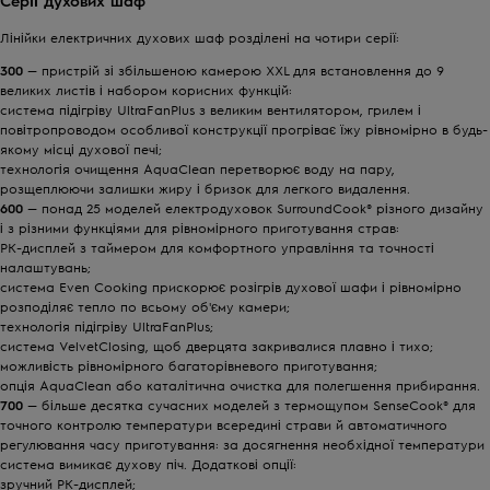
Серії духових шаф
Лінійки електричних духових шаф розділені на чотири серії:
300
— пристрій зі збільшеною камерою XXL для встановлення до 9
великих листів і набором корисних функцій:
система підігріву UltraFanPlus з великим вентилятором, грилем і
повітропроводом особливої ​​конструкції прогріває їжу рівномірно в будь-
якому місці духової печі;
технологія очищення AquaClean перетворює воду на пару,
розщеплюючи залишки жиру і бризок для легкого видалення.
600
— понад 25 моделей електродуховок SurroundCook® різного дизайну
і з різними функціями для рівномірного приготування страв:
РК-дисплей з таймером для комфортного управління та точності
налаштувань;
система Even Cooking прискорює розігрів духової шафи і рівномірно
розподіляє тепло по всьому об'єму камери;
технологія підігріву UltraFanPlus;
система VelvetClosing, щоб дверцята закривалися плавно і тихо;
можливість рівномірного багаторівневого приготування;
опція AquaClean або каталітична очистка для полегшення прибирання.
700
— більше десятка сучасних моделей з термощупом SenseCook® для
точного контролю температури всередині страви й автоматичного
регулювання часу приготування: за досягнення необхідної температури
система вимикає духову піч. Додаткові опції:
зручний РК-дисплей;