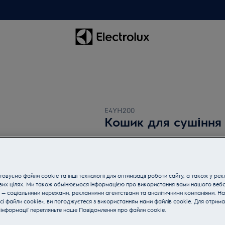
E4YH200
Кошик для сушіння
5 (4)
Переваги
Кошик для сушіння захищає делікатни
овуємо файли cookie та інші технології для оптимізації роботи сайту, а також у рек
Кошик для сушіння легко встановлюєт
вих цілях. Ми також обмінюємося інформацією про використання вами нашого веб
який момент.
 — соціальними мережами, рекламними агентствами та аналітичними компаніями. Н
сі файли cookie», ви погоджуєтеся з використанням нами файлів cookie. Для отрим
інформації перегляньте наше Пoвідомлення прo файли cookie.