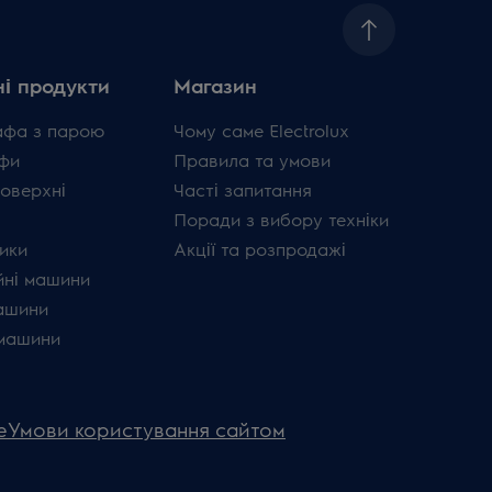
і продукти
Магазин
афа з парою
Чому саме Electrolux
фи
Правила та умови
поверхні
Часті запитання
Поради з вибору техніки
ики
Акції та розпродажі
ні машини
ашини
машини
e
Умови користування сайтом