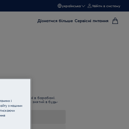
українська
Увійти в систему
Дізнатися більше
Сервісні питання
й одяг при сушінні в барабані.
ламних і
ься та може бути знятий в будь-
сайту з нашими
атискаючи
ання