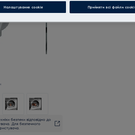
Купуйте техніку за телефон
Налаштування cookie
Прийняти всі файли сooki
и
хніки безпеки відповідно до
увача. Для безпечного
ристувача.