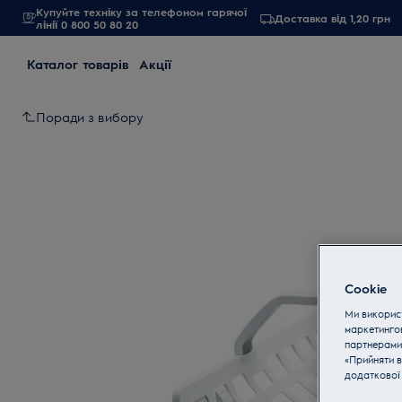
Купуйте техніку за телефоном гарячої
Доставка від 1,20 грн
лінії 0 800 50 80 20
Каталог товарів
Акції
Поради з вибору
Cookie
Ми використ
маркетинго
партнерами
«Прийняти в
додаткової 