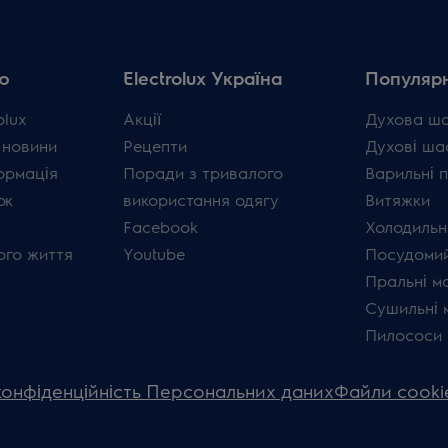
ю
Electrolux Україна
Популярн
olux
Акції
Духова ш
 новини
Рецепти
Духові ша
ормація
Поради з тривалого
Варильні 
ок
використання одягу
Витяжки
Facebook
Холодильн
ого життя
Youtube
Посудомий
Пральні м
Сушильні 
Пилососи
конфіденційність Персональних даних
Файли cooki