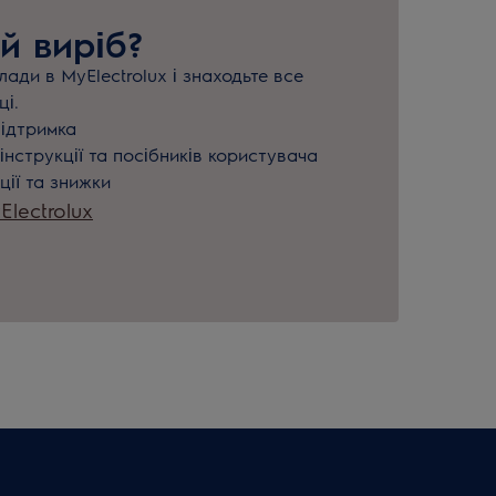
й виріб?
ади в MyElectrolux і знаходьте все
ці.
підтримка
інструкції та посібників користувача
ції та знижки
lectrolux