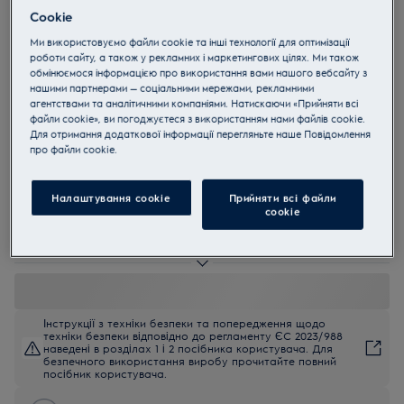
Cookie
EW6S4R06BI
PerfectCare 600 Компактна
Ми використовуємо файли cookie та інші технології для оптимізації
роботи сайту, а також у рекламних і маркетингових цілях. Ми також
пральна машина з фронтальним
обмінюємося інформацією про використання вами нашого вебсайту з
завантаженням
нашими партнерами — соціальними мережами, рекламними
агентствами та аналітичними компаніями. Натискаючи «Прийняти всі
4.7 (13)
файли cookie», ви погоджуєтеся з використанням нами файлів cookie.
Для отримання додаткової інформації перегляньте наше Пoвідомлення
прo файли cookie.
EU керівництво
Переваги
Заощаджуйте місце з пральною машиною серії 600 PerfectCare з
Налаштування cookie
Прийняти всі файли
SensiCare.
сookie
Технологія SensiCare автоматично регулює час, витрати води та
енергії.
Кожне волокно зберігає м'яке відчуття
Інструкції з техніки безпеки та попередження щодо
техніки безпеки відповідно до регламенту ЄС 2023/988
наведені в розділах 1 і 2 посібника користувача. Для
безпечного використання виробу прочитайте повний
посібник користувача.