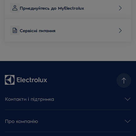
Приєднуйтесь до MyElectrolux
Сервісні питання
Контакти і підтримка
Зв'язатися з нами
Сервісні питання
Про компанію
База знань та поради
Зареєструвати виріб
Концерн Electrolux