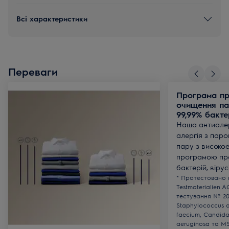
Всі характеристики
Переваги
Програма пр
очищення п
99,99% бактер
Наша антиалер
алергія з пар
пару з високо
програмою пр
бактерій, вірус
* Протестовано к
Testmaterialien A
тестування № 20
Staphylococcus a
faecium, Candida
aeruginosa та M