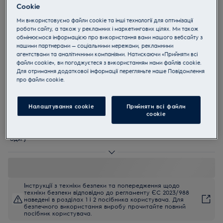
Cookie
EWS6327DXE
PerfectCare 600 Компактна
Ми використовуємо файли cookie та інші технології для оптимізації
роботи сайту, а також у рекламних і маркетингових цілях. Ми також
пральна машина з фронтальним
обмінюємося інформацією про використання вами нашого вебсайту з
нашими партнерами — соціальними мережами, рекламними
завантаженням
агентствами та аналітичними компаніями. Натискаючи «Прийняти всі
файли cookie», ви погоджуєтеся з використанням нами файлів cookie.
5 (4)
Для отримання додаткової інформації перегляньте наше Пoвідомлення
прo файли cookie.
EU керівництво
Переваги
Заощаджуйте місце з пральною машиною серії 600 PerfectCare з
Налаштування cookie
Прийняти всі файли
SensiCare.
сookie
Технологія SensiCare автоматично регулює час, витрати води та
енергії.
Пара допомагає видалити бактерії, віруси та алергени з вашого
одягу
Інструкції з техніки безпеки та попередження щодо
техніки безпеки відповідно до регламенту ЄС 2023/988
наведені в розділах 1 і 2 посібника користувача. Для
безпечного використання виробу прочитайте повний
посібник користувача.