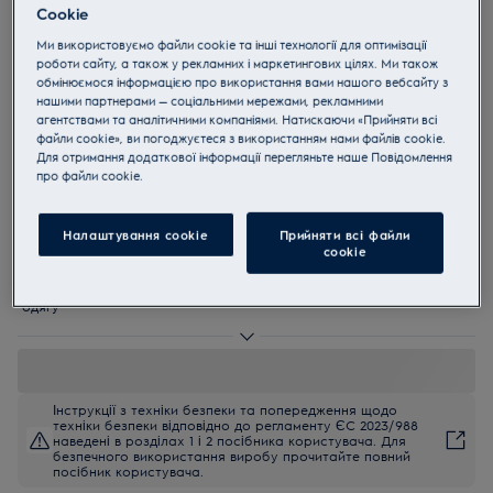
Cookie
EWS6427BU
PerfectCare 600 Компактна
Ми використовуємо файли cookie та інші технології для оптимізації
роботи сайту, а також у рекламних і маркетингових цілях. Ми також
пральна машина з фронтальним
обмінюємося інформацією про використання вами нашого вебсайту з
нашими партнерами — соціальними мережами, рекламними
завантаженням
агентствами та аналітичними компаніями. Натискаючи «Прийняти всі
файли cookie», ви погоджуєтеся з використанням нами файлів cookie.
5 (5)
Для отримання додаткової інформації перегляньте наше Пoвідомлення
прo файли cookie.
EU керівництво
Переваги
Заощаджуйте місце з пральною машиною серії 600 PerfectCare з
Налаштування cookie
Прийняти всі файли
SensiCare.
сookie
Технологія SensiCare автоматично регулює час, витрати води та
енергії.
Пара допомагає видалити бактерії, віруси та алергени з вашого
одягу
Інструкції з техніки безпеки та попередження щодо
техніки безпеки відповідно до регламенту ЄС 2023/988
наведені в розділах 1 і 2 посібника користувача. Для
безпечного використання виробу прочитайте повний
посібник користувача.