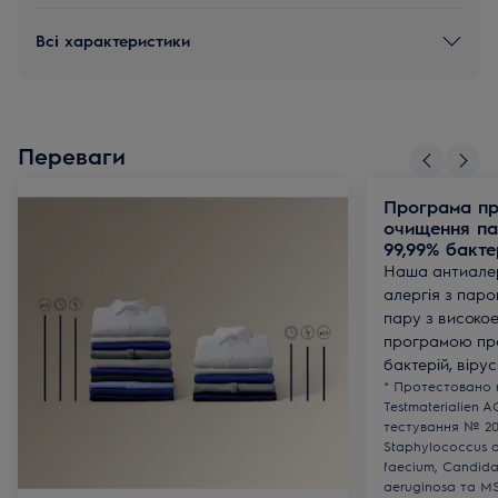
Всі характеристики
Переваги
Програма пр
очищення п
99,99% бактер
Наша антиалер
алергія з пар
пару з високо
програмою пр
бактерій, вірус
* Протестовано к
Testmaterialien A
тестування № 20
Staphylococcus a
faecium, Candida
aeruginosa та M