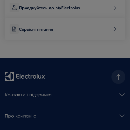
Приєднуйтесь до MyElectrolux
Сервісні питання
Контакти і підтримка
Зв'язатися з нами
Сервісні питання
Про компанію
База знань та поради
Зареєструвати виріб
Концерн Electrolux