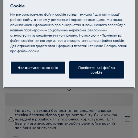
Cookie
EW6S4R27BX
PerfectCare 600 Компактна
Ми використовуємо файли cookie та інші технології для оптимізації
роботи сайту, а також у рекламних і маркетингових цілях. Ми також
пральна машина з фронтальним
обмінюємося інформацією про використання вами нашого вебсайту з
завантаженням
нашими партнерами — соціальними мережами, рекламними
агентствами та аналітичними компаніями. Натискаючи «Прийняти всі
4.8 (44)
файли cookie», ви погоджуєтеся з використанням нами файлів cookie.
Для отримання додаткової інформації перегляньте наше Пoвідомлення
прo файли cookie.
EU керівництво
Переваги
Заощаджуйте місце з пральною машиною серії 600 PerfectCare з
Налаштування cookie
Прийняти всі файли
SensiCare.
сookie
Технологія SensiCare автоматично регулює час, витрати води та
енергії.
Кожне волокно зберігає м'яке відчуття
Інструкції з техніки безпеки та попередження щодо
техніки безпеки відповідно до регламенту ЄС 2023/988
наведені в розділах 1 і 2 посібника користувача. Для
безпечного використання виробу прочитайте повний
посібник користувача.