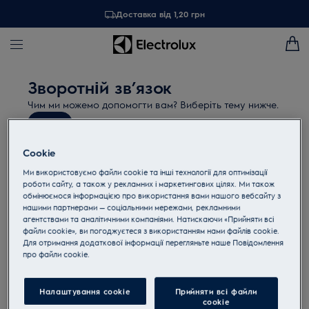
Доставка від 1,20 грн
Зворотній зв’язок
Чим ми можемо допомогти вам? Виберіть тему нижче.
Email
Cookie
Обрати техніку
Ми використовуємо файли cookie та інші технології для оптимізації
роботи сайту, а також у рекламних і маркетингових цілях. Ми також
Сервісне обслуговування
обмінюємося інформацією про використання вами нашого вебсайту з
нашими партнерами — соціальними мережами, рекламними
агентствами та аналітичними компаніями. Натискаючи «Прийняти всі
Велика побутова техніка
файли cookie», ви погоджуєтеся з використанням нами файлів cookie.
Для отримання додаткової інформації перегляньте наше Пoвідомлення
прo файли cookie.
Мала побутова техніка
Налаштування cookie
Прийняти всі файли
сookie
Пилососи