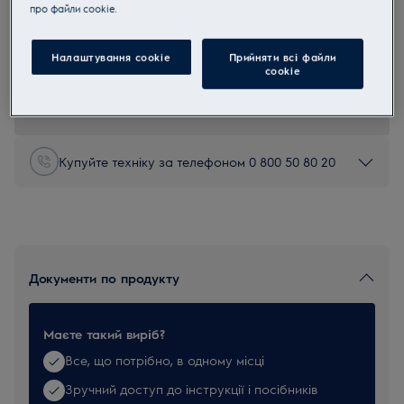
прo файли cookie.
EF116
Фільтри для очищувача повітря
Налаштування cookie
Прийняти всі файли
сookie
0 (0)
Купуйте техніку за телефоном 0 800 50 80 20
Документи по продукту
Маєте такий виріб?
Все, що потрібно, в одному місці
Зручний доступ до інструкції і посібників