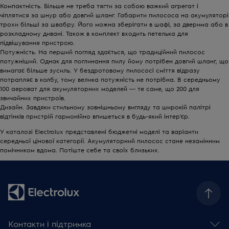
Компактність. Більше не треба тягти за собою важкий агрегат і
чіплятися за шнур або довгий шланг. Габарити пилососа на акумуляторі
трохи більші за швабру. Його можна зберігати в шафі, за дверима або в
розкладному дивані. Також в комплект входить петелька для
підвішування пристрою.
Потужність. На перший погляд здається, що традиційний пилосос
потужніший. Однак для поглинання пилу йому потрібен довгий шланг, що
вимагає більше зусиль. У бездротовому пилососі сміття відразу
потрапляє в колбу, тому велика потужність не потрібна. В середньому
100 аероват для акумуляторних моделей ― те саме, що 200 для
звичайних пристроїв.
Дизайн. Завдяки стильному зовнішньому вигляду та широкій палітрі
відтінків пристрій гармонійно впишеться в будь-який інтер'єр.
У каталозі Electrolux представлені бюджетні моделі та варіанти
середньої цінової категорії. Акумуляторний пилосос стане незамінним
помічником вдома. Потіште себе та своїх близьких.
Контакти і підтримка