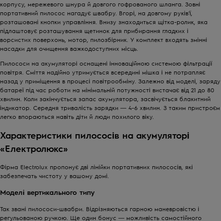
корпусу, мережевого шнура й довгого гофрованого шланга. Зовні
портативний пилосос нагадує швабру. Вгорі, на довгому руків'ї,
розташовані кнопки управління. Внизу знаходиться щітка-ролик, яка
підлаштовує розташування щетинок для прибирання гладких і
ворсистих поверхонь, мотор, пилозбірник. У комплект входять змінні
насадки для очищення важкодоступних місць.
Пилососи на акумуляторі оснащені інноваційною системою фільтрації
повітря. Сміття надійно утримується всередині мішка і не потрапляє
назад у приміщення в процесі повітрообміну. Залежно від моделі, заряду
батареї під час роботи на мінімальній потужності вистачає від 21 до 80
хвилин. Коли закінчується запас акумулятора, засвічується блакитний
індикатор. Середня тривалість зарядки ― 4-6 хвилин. З таким пристроєм
легко впораються навіть діти й люди похилого віку.
Характеристики пилососів на акумуляторі
«Електролюкс»
Фірма Electrolux пропонує дві лінійки портативних пилососів, які
забезпечать чистоту у вашому домі.
Моделі вертикального типу
Так звані пилососи-швабри. Відрізняються гарною маневровістю і
регульованою ручкою. Ще один бонус ― можливість самостійного