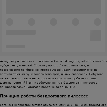
Акумуляторні пилососи ― портативні та легкі гаджети, які працюють без
під’єднання до мережі. Спочатку пристрої створювалися для
поверхневого прибирання, проте сучасні моделі «Електролюкс» не
поступаються за функціональністю традиційним пилососам. Побутова
техніка нового покоління впорається з крихтами, дрібним сміттям,
шерстю тварин й іншими забрудненнями. З бездротовим пилососом
прибирати вдома набагато простіше та приємніше.
Принцип роботи бездротового пилососа
Ергономічні пристрої виглядають футуристично. У них немає громіздкого