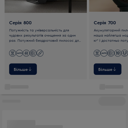
Серія 800
Серія 700
Потужність та універсальність для
Акумуляторний пило
чудових результатів очищення за один
наша найлегша мод
раз. Потужний бездротовий пилосос для
кг* і достатньо пот
ретельного прибирання всього дому без
впоратися з усіма 
підзарядки.
вашому домі. Це та
оскільки 60% прила
переробленого пла
Більше
Більше