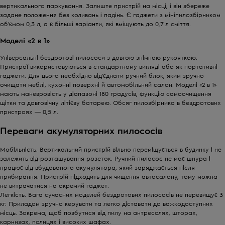
вертикального паркування. Залиште пристрій на місці, і він збереже
задане положення без коливань і падінь. Є гаджети з мініпилозбірником
об'ємом
0,3 л
, а є більші варіанти, які вміщують до
0,7 л
сміття.
Моделі «2 в 1»
Універсальні бездротові пилососи з довгою знімною рукояткою.
Пристрої використовуються в стандартному вигляді або як портативні
гаджети. Для цього необхідно від'єднати ручний блок, яким зручно
очищати меблі, кухонні поверхні й автомобільний салон.
Моделі «2 в 1»
мають маневровість у діапазоні 180 градусів, функцію самоочищення
щітки та довговічну літієву батарею. Обсяг пилозбірника в бездротових
пристроях ― 0,5 л.
Переваги акумуляторних пилососів
Мобільність. Вертикальний пристрій вільно переміщується в будинку і не
залежить від розташування розеток. Ручний пилосос не має шнура і
працює від вбудованого акумулятора, який заряджається після
прибирання. Пристрій підходить для чищення автосалону, тому можна
не витрачатися на окремий гаджет.
Легкість. Вага сучасних моделей бездротових пилососів не перевищує 3
кг. Приладом зручно керувати та легко діставати до важкодоступних
місць. Зокрема, щоб позбутися від пилу на антресолях, шторах,
карнизах, полицях і високих шафах.