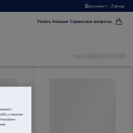
русский
Вход
Узнать больше
Сервисные вопросы
ламних і
сайту з нашими
атискаючи
ання