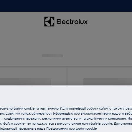
овуємо файли cookie та інші технології для оптимізації роботи сайту, а також у рек
вих цілях. Ми також обмінюємося інформацією про використання вами нашого веб
 — соціальними мережами, рекламними агентствами та аналітичними компаніями. Н
сі файли cookie», ви погоджуєтеся з використанням нами файлів cookie. Для отрим
інформації перегляньте наше Пoвідомлення прo файли cookie.