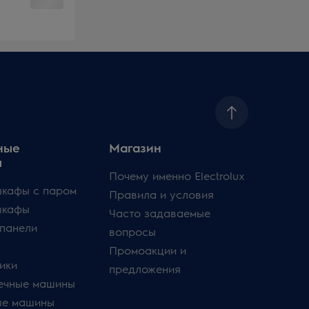
ные
Магазин
ы
Почему именно Electrolux
кафы с паром
Правила и условия
шкафы
Часто задаваемые
панели
вопросы
Промоакции и
ики
предложения
ечные машины
ые машины