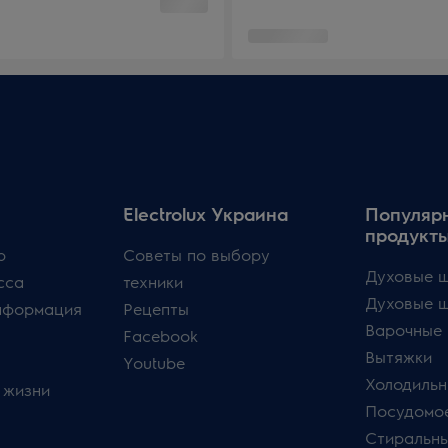
Electrolux Украина
Популяр
продукт
p
Советы по выбору
Духовые ш
сса
техники
Духовые 
нформация
Рецепты
Варочные 
Facebook
Вытяжки
Youtube
Холодильн
 жизни
Посудомо
Стиральн