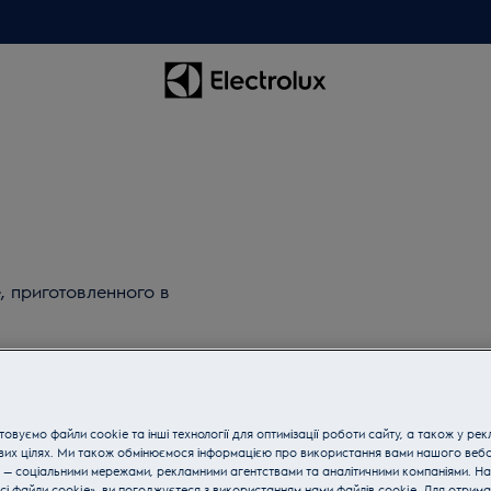
, приготовленного в
овуємо файли cookie та інші технології для оптимізації роботи сайту, а також у рек
вих цілях. Ми також обмінюємося інформацією про використання вами нашого веб
 — соціальними мережами, рекламними агентствами та аналітичними компаніями. Н
сі файли cookie», ви погоджуєтеся з використанням нами файлів cookie. Для отрим