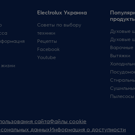
Electrolux Украина
Популяр
продукт
p
Советы по выбору
Духовые ш
сса
техники
Духовые 
нформация
Рецепты
Варочные 
Facebook
Вытяжки
Youtube
Холодильн
 жизни
Посудомо
Стиральн
Сушильны
Пылесосы
пользования сайта
Файлы cookie
рсональных данных
Информация о доступности