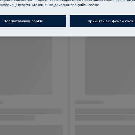
інформації перегляньте наше Пoвідомлення прo файли cookie.
Налаштування cookie
Прийняти всі файли сooki