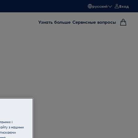
русский
Вход
Узнать больше
Сервисные вопросы
ламних і
сайту з нашими
атискаючи
ання