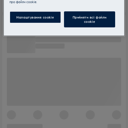
прo файли cookie.
Налаштування cookie
Прийняти всі файли
сookie