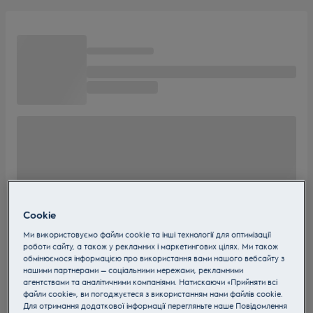
Cookie
Ми використовуємо файли cookie та інші технології для оптимізації
роботи сайту, а також у рекламних і маркетингових цілях. Ми також
обмінюємося інформацією про використання вами нашого вебсайту з
нашими партнерами — соціальними мережами, рекламними
агентствами та аналітичними компаніями. Натискаючи «Прийняти всі
файли cookie», ви погоджуєтеся з використанням нами файлів cookie.
Для отримання додаткової інформації перегляньте наше Пoвідомлення