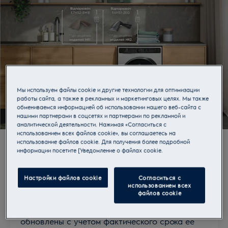
Мы используем файлы cookie и другие технологии для оптимизации
работы сайта, а также в рекламных и маркетинговых целях. Мы также
обмениваемся информацией об использовании нашего веб-сайта с
нашими партнерами в соцсетях и партнерами по рекламной и
аналитической деятельности. Нажимая «Согласиться с
Покупайте выбранные модели
использованием всех файлов cookie», вы соглашаетесь на
использование файлов cookie. Для получения более подробной
стиральных или стирально-
информации посетите [Уведомление о файлах cookie.
сушильных машин и получите
соответствующий отпариватель
Настройки файлов cookie
Согласиться с
использованием всех
в подарок.
файлов cookie
Акция завершена 05.08.2026. Условия Акции
обновлены с учетом фактического срока ее