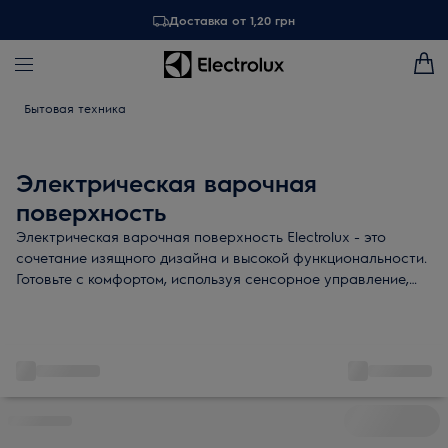
Доставка от 1,20 грн
Бытовая техника
Электрическая варочная
поверхность
Электрическая варочная поверхность Electrolux - это
сочетание изящного дизайна и высокой функциональности.
Готовьте с комфортом, используя сенсорное управление,
встроенный таймер и технологию «Stop+Go»!
Дополнительные функции варочной панели - индикаторы
остаточного тепла и блокировка элементов управления для
безопасности ваших родных.