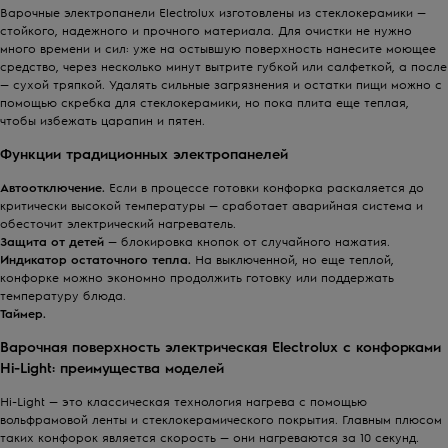
Варочные электропанели Electrolux изготовлены из стеклокерамики —
стойкого, надежного и прочного материала. Для очистки не нужно
много времени и сил: уже на остывшую поверхность нанесите моющее
средство, через несколько минут вытрите губкой или салфеткой, а после
— сухой тряпкой. Удалять сильные загрязнения и остатки пищи можно с
помощью скребка для стеклокерамики, но пока плита еще теплая,
чтобы избежать царапин и пятен.
Функции традиционных электропанелей
Автоотключение.
Если в процессе готовки конфорка раскаляется до
критически высокой температуры — сработает аварийная система и
обесточит электрический нагреватель.
Защита от детей
— блокировка кнопок от случайного нажатия.
Индикатор остаточного тепла.
На выключенной, но еще теплой,
конфорке можно экономно продолжить готовку или поддержать
температуру блюда.
Таймер.
Варочная поверхность электрическая Electrolux с конфорками
Hi-Light: преимущества моделей
Hi-Light — это классическая технология нагрева с помощью
вольфрамовой ленты и стеклокерамического покрытия. Главным плюсом
таких конфорок является скорость — они нагреваются за 10 секунд.