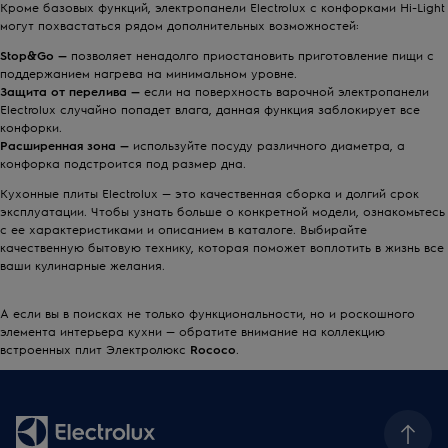
Кроме базовых функций, электропанели Electrolux с конфорками Hi-Light
могут похвастаться рядом дополнительных возможностей:
Stop&Go —
позволяет ненадолго приостановить приготовление пищи с
поддержанием нагрева на минимальном уровне.
Защита от перелива —
если на поверхность варочной электропанели
Electrolux случайно попадет влага, данная функция заблокирует все
конфорки.
Расширенная зона —
используйте посуду различного диаметра, а
конфорка подстроится под размер дна.
Кухонные плиты Electrolux — это качественная сборка и долгий срок
эксплуатации. Чтобы узнать больше о конкретной модели, ознакомьтесь
с ее характеристиками и описанием в
каталоге
. Выбирайте
качественную бытовую технику, которая поможет воплотить в жизнь все
ваши кулинарные желания.
А если вы в поисках не только функциональности, но и роскошного
элемента интерьера кухни — обратите внимание на коллекцию
встроенных плит Электролюкс
Rococo
.