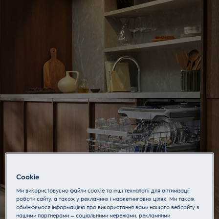
Electrolux - Hero Block
Наконец-то.
Cookie
Новая линейка
Ми використовуємо файли cookie та інші технології для оптимізації
роботи сайту, а також у рекламних і маркетингових цілях. Ми також
посудомоек
обмінюємося інформацією про використання вами нашого вебсайту з
нашими партнерами — соціальними мережами, рекламними