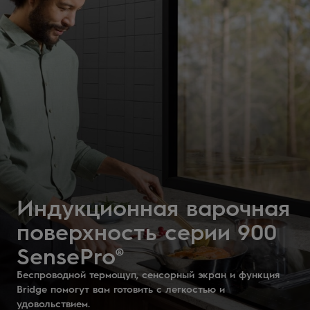
Индукционная варочная
поверхность серии 900
Аккумуляторный
SensePro®
UniversalDose
пылесос серии 800
Беспроводной термощуп, сенсорный экран и функция
Bridge помогут вам готовить с легкостью и
Один выдвижной контейнер для всех видов моющих
Мощный беспроводной пылесос, который очищает весь
удовольствием.
средств, даже капсул PODS®
дом за один раз.