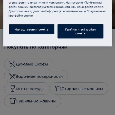
агентствами та аналітичними компаніями. Натискаючи «Прийняти всі
Узнать больше
файли cookie», ви погоджуєтеся з використанням нами файлів cookie.
Для отримання додаткової інформації перегляньте наше Пoвідомлення
прo файли cookie.
Налаштування cookie
Прийняти всі файли
сookie
Покупать по категориям
Духовые шкафы
Варочные поверхности
Мытье посуды
Стиральные машины
Сушильные машины