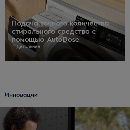
Подача точного количества
стирального средства с
помощью AutoDose
Детальнее
Инновации