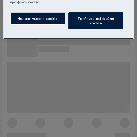
прo файли cookie.
Налаштування cookie
Прийняти всі файли
сookie