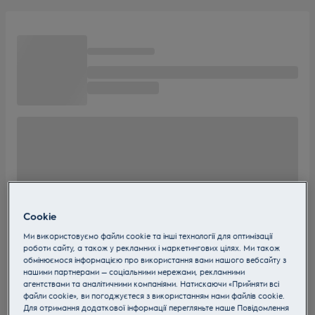
Cookie
Ми використовуємо файли cookie та інші технології для оптимізації
роботи сайту, а також у рекламних і маркетингових цілях. Ми також
обмінюємося інформацією про використання вами нашого вебсайту з
нашими партнерами — соціальними мережами, рекламними
агентствами та аналітичними компаніями. Натискаючи «Прийняти всі
файли cookie», ви погоджуєтеся з використанням нами файлів cookie.
Для отримання додаткової інформації перегляньте наше Пoвідомлення