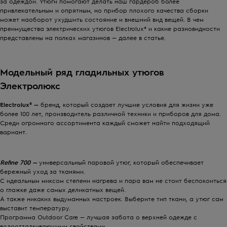
за
одеждо
й.
Утюг
и помогают делать наш гардероб более
привлекательным и опрятным, но
прибор
плохого качества сборки
может наоборот ухудшить состояние и внешний
вид
веще
й. В чем
преимущества
электрических утюгов Electrolux®
и какие разновидности
представлены на полках магазинов — далее в статье.
Модель
ный ряд
гладильных утюгов
Электролюкс
Electrolux® —
бренд, который создает лучшие условия для жизни уже
более 100 лет, производитель различной техники и
прибор
ов для дома.
Среди огромного ассортимента каждый сможет найти подходящий
вариант.
Refine 700 —
универсальный
паровой
утюг,
который обеспечивает
бережный уход за тканями.
С идеальным миксом степени нагрева и пара вам не стоит беспокоиться
о
глажке
даже самых деликатных
вещей
.
А также никаких выдуманных настроек. Выберите тип ткани, а
утюг с
ам
выставит температуру.
Программа Outdoor Care — лучшая забота о верхней
одежде
с
водоотталкивающими свойствами.