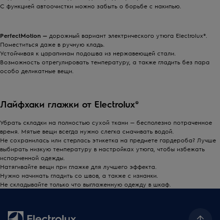
С функцией автоочистки можно забыть о борьбе с накипью.
PerfectMotion —
дорожный вариант
электрического утюга Electrolux®
.
Поместиться даже в ручную кладь.
Устойчивая к царапинам
подошва
из нержавеющей стали.
Возможность отрегулировать температуру, а также гладить без пара
особо деликатные
вещи
.
Лайфхаки
глажки
от Electrolux®
Убрать складки на полностью сухой ткани — бесполезно потраченное
время. Мятые
вещи
всегда нужно слегка смачивать водой.
Не сохранилась или стерлась этикетка на
предмет
е гардероба? Лучше
выбирать низкую температуру в настройках
утюга
, чтобы избежать
испорченной
одежды.
Натягивайте
вещи
при
глажке
для лучшего эффекта.
Нужно начинать гладить со швов, а также с изнанки.
Не складывайте только что выглаженную
одежду
в шкаф.