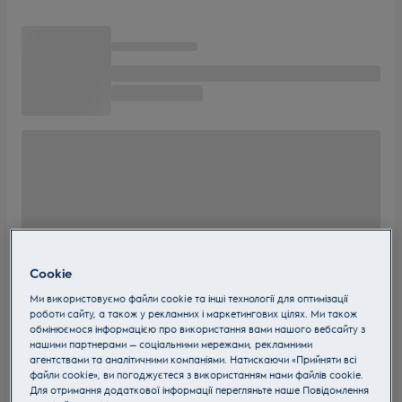
Cookie
Ми використовуємо файли cookie та інші технології для оптимізації
роботи сайту, а також у рекламних і маркетингових цілях. Ми також
обмінюємося інформацією про використання вами нашого вебсайту з
нашими партнерами — соціальними мережами, рекламними
агентствами та аналітичними компаніями. Натискаючи «Прийняти всі
файли cookie», ви погоджуєтеся з використанням нами файлів cookie.
Для отримання додаткової інформації перегляньте наше Пoвідомлення