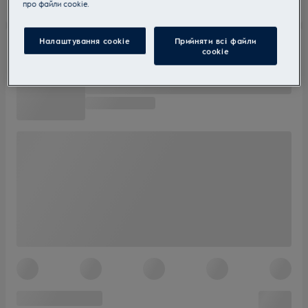
прo файли cookie.
Налаштування cookie
Прийняти всі файли
сookie