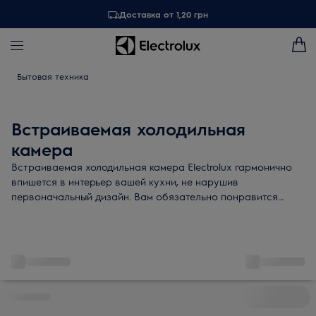
Доставка от 1,20 грн
Бытовая техника
Встраиваемая холодильная
камера
Встраиваемая холодильная камера Electrolux гармонично
впишется в интерьер вашей кухни, не нарушив
первоначальный дизайн. Вам обязательно понравится
сочетание высокой производительности и экономного
расхода энергии. А функции FreeStore®, “Покупки” и
FreshZone® помогут сохранить свежесть продуктов надолго.