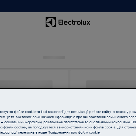
овуємо файли cookie та інші технології для оптимізації роботи сайту, а також у рек
вих цілях. Ми також обмінюємося інформацією про використання вами нашого веб
 — соціальними мережами, рекламними агентствами та аналітичними компаніями. Н
сі файли cookie», ви погоджуєтеся з використанням нами файлів cookie. Для отрим
інформації перегляньте наше Пoвідомлення прo файли cookie.