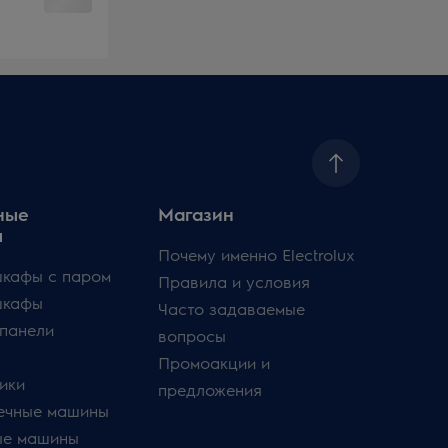
ные
Магазин
ы
Почему именно Electrolux
кафы с паром
Правила и условия
шкафы
Часто задаваемые
панели
вопросы
Промоакции и
ики
предложения
ечные машины
ые машины