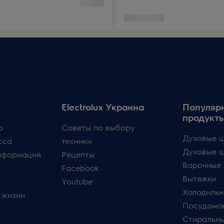
Electrolux Украина
Популяр
продукт
p
Советы по выбору
Духовые ш
сса
техники
Духовые 
нформация
Рецепты
Варочные 
Facebook
Вытяжки
Youtube
Холодильн
 жизни
Посудомо
Стиральн