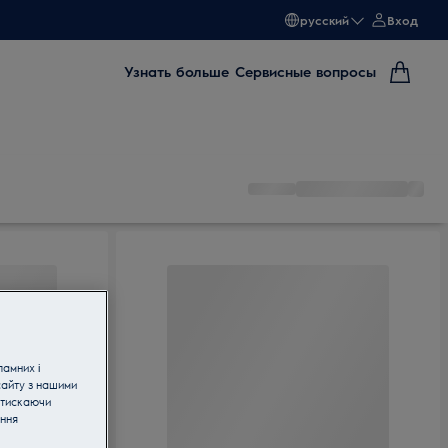
русский
Вход
Узнать больше
Сервисные вопросы
ламних і
сайту з нашими
атискаючи
ання