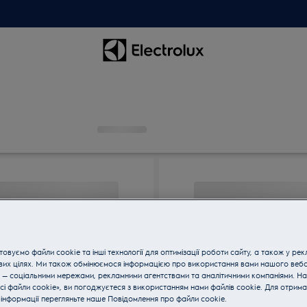
овуємо файли cookie та інші технології для оптимізації роботи сайту, а також у рек
вих цілях. Ми також обмінюємося інформацією про використання вами нашого веб
 — соціальними мережами, рекламними агентствами та аналітичними компаніями. Н
сі файли cookie», ви погоджуєтеся з використанням нами файлів cookie. Для отрим
інформації перегляньте наше Пoвідомлення прo файли cookie.