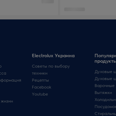
Electrolux Украина
Популяр
продукт
p
Советы по выбору
Духовые ш
сса
техники
Духовые 
нформация
Рецепты
Варочные 
Facebook
Вытяжки
Youtube
Холодильн
 жизни
Посудомо
Стиральн