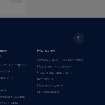
ные
Магазин
ы
Почему именно Electrolux
кафы с паром
Правила и условия
шкафы
Часто задаваемые
панели
вопросы
Промоакции и
ики
предложения
ечные машины
ые машины