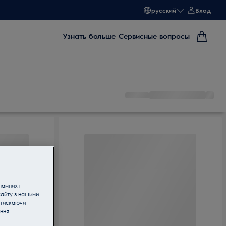
русский
Вход
Узнать больше
Сервисные вопросы
ламних і
сайту з нашими
атискаючи
ання