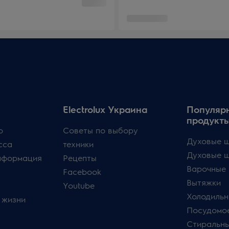
Electrolux Украина
Популяр
продукт
p
Советы по выбору
Духовые ш
сса
техники
Духовые 
нформация
Рецепты
Варочные 
Facebook
Вытяжки
Youtube
Холодильн
 жизни
Посудомо
Стиральн