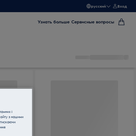
русский
Вход
Узнать больше
Сервисные вопросы
ламних і
сайту з нашими
атискаючи
ання