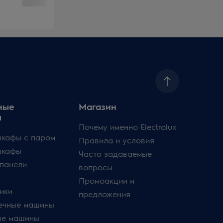
ные
Магазин
ы
Почему именно Electrolux
кафы с паром
Правила и условия
шкафы
Часто задаваемые
панели
вопросы
Промоакции и
ики
предложения
ечные машины
ые машины