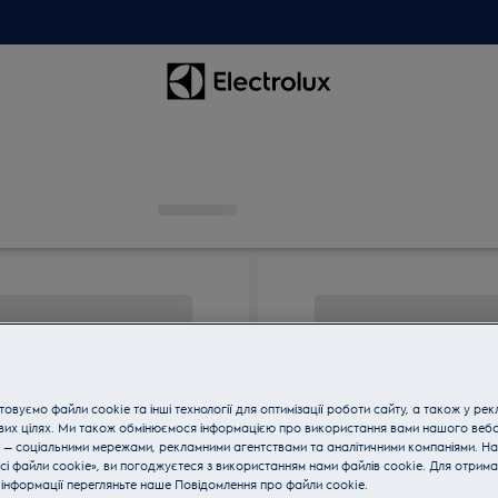
овуємо файли cookie та інші технології для оптимізації роботи сайту, а також у рек
вих цілях. Ми також обмінюємося інформацією про використання вами нашого веб
 — соціальними мережами, рекламними агентствами та аналітичними компаніями. Н
сі файли cookie», ви погоджуєтеся з використанням нами файлів cookie. Для отрим
інформації перегляньте наше Пoвідомлення прo файли cookie.