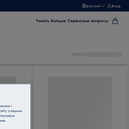
русский
Вход
Узнать больше
Сервисные вопросы
ламних і
сайту з нашими
атискаючи
ання