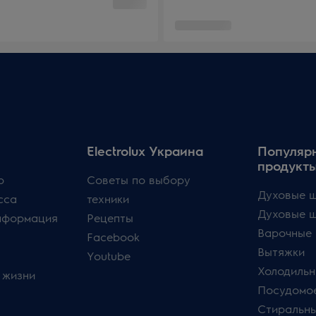
Electrolux Украина
Популяр
продукт
p
Советы по выбору
Духовые ш
сса
техники
Духовые 
нформация
Рецепты
Варочные 
Facebook
Вытяжки
Youtube
Холодильн
 жизни
Посудомо
Стиральн