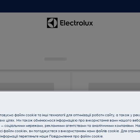
овуємо файли cookie та інші технології для оптимізації роботи сайту, а також у рек
вих цілях. Ми також обмінюємося інформацією про використання вами нашого веб
 — соціальними мережами, рекламними агентствами та аналітичними компаніями. Н
сі файли cookie», ви погоджуєтеся з використанням нами файлів cookie. Для отрим
інформації перегляньте наше Пoвідомлення прo файли cookie.