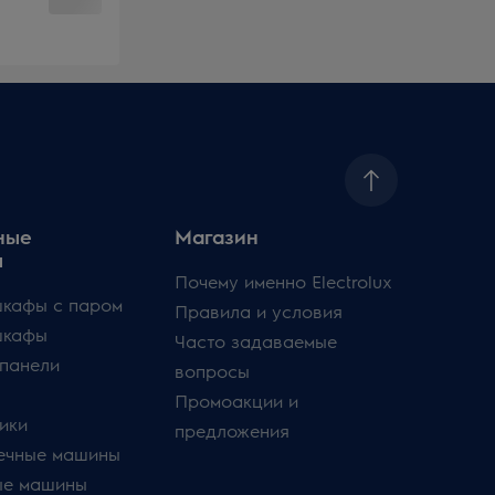
ные
Магазин
ы
Почему именно Electrolux
кафы с паром
Правила и условия
шкафы
Часто задаваемые
панели
вопросы
Промоакции и
ики
предложения
ечные машины
ые машины