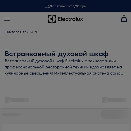
Доставка от 1,20 грн
Бытовая техника
Встраиваемый духовой шкаф
Встраиваемый духовой шкаф Electrolux с технологиями
профессиональной ресторанной техники вдохновляет на
кулинарные свершения! Интеллектуальная система сама
позаботиться об оптимальной температуре и времени, а
также напомнит о необходимости очистки встраиваемой
духовки. Готовьте уверенно, раскрывая истинный вкус и
аромат блюд!