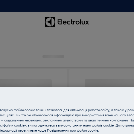
овуємо файли cookie та інші технології для оптимізації роботи сайту, а також у рек
вих цілях. Ми також обмінюємося інформацією про використання вами нашого веб
 — соціальними мережами, рекламними агентствами та аналітичними компаніями. Н
сі файли cookie», ви погоджуєтеся з використанням нами файлів cookie. Для отрим
інформації перегляньте наше Пoвідомлення прo файли cookie.