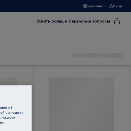
русский
Вход
Узнать больше
Сервисные вопросы
ламних і
сайту з нашими
атискаючи
ання