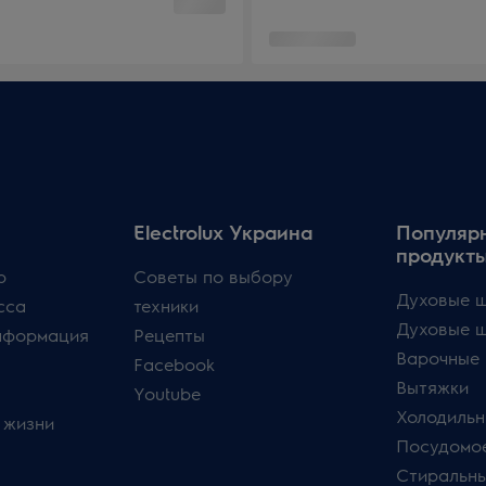
Electrolux Украина
Популяр
продукт
p
Советы по выбору
Духовые ш
сса
техники
Духовые 
нформация
Рецепты
Варочные 
Facebook
Вытяжки
Youtube
Холодильн
 жизни
Посудомо
Стиральн