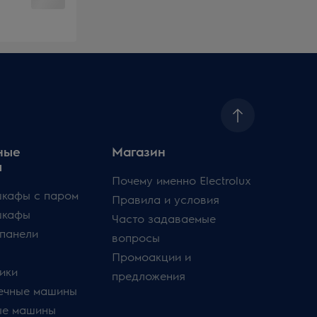
ные
Магазин
ы
Почему именно Electrolux
кафы с паром
Правила и условия
шкафы
Часто задаваемые
панели
вопросы
Промоакции и
ики
предложения
ечные машины
ые машины