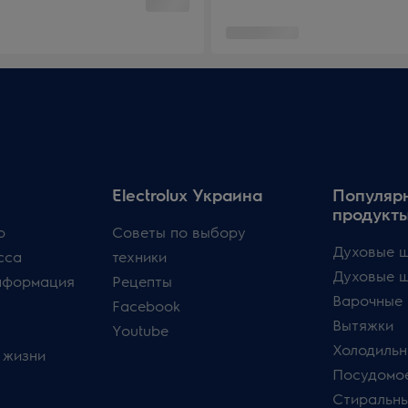
Electrolux Украина
Популяр
продукт
p
Советы по выбору
Духовые ш
сса
техники
Духовые 
нформация
Рецепты
Варочные 
Facebook
Вытяжки
Youtube
Холодильн
 жизни
Посудомо
Стиральн