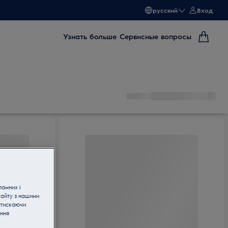
русский
Вход
Узнать больше
Сервисные вопросы
ламних і
сайту з нашими
атискаючи
ання