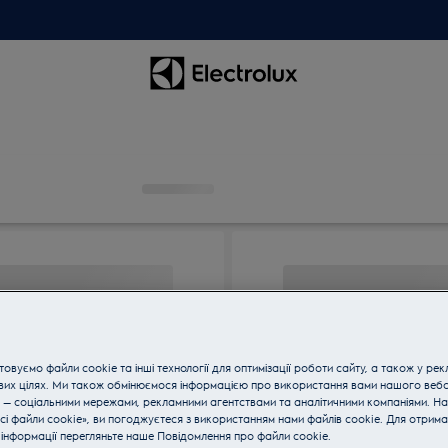
овуємо файли cookie та інші технології для оптимізації роботи сайту, а також у рек
вих цілях. Ми також обмінюємося інформацією про використання вами нашого веб
 — соціальними мережами, рекламними агентствами та аналітичними компаніями. Н
сі файли cookie», ви погоджуєтеся з використанням нами файлів cookie. Для отрим
інформації перегляньте наше Пoвідомлення прo файли cookie.