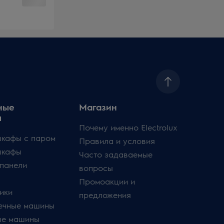
ные
Магазин
ы
Почему именно Electrolux
кафы с паром
Правила и условия
шкафы
Часто задаваемые
панели
вопросы
Промоакции и
ики
предложения
ечные машины
ые машины