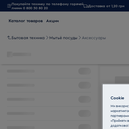
Покупайте технику по телефону горячей
Доставка от 1,20 грн
линии 0 800 50 80 20
Каталог товаров
Акции
Бытовая техника
Мытьё посуды
Аксессуары
Cookie
Ми використ
маркетинго
партнерами
«Прийняти в
додаткової 