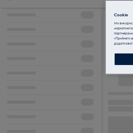
Cookie
Ми використ
маркетинго
партнерами
«Прийняти в
додаткової 