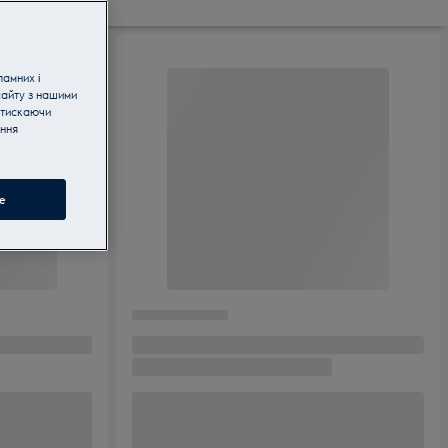
ламних і
сайту з нашими
атискаючи
ання
e