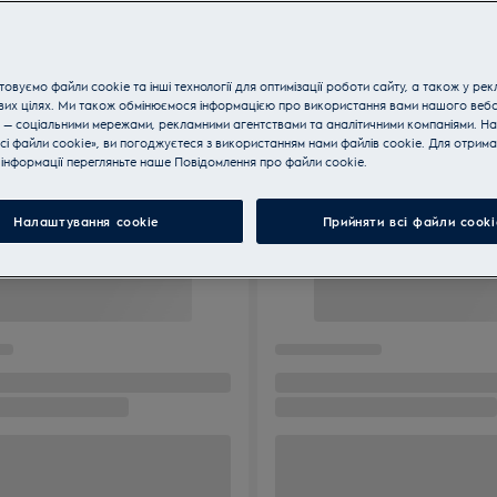
овуємо файли cookie та інші технології для оптимізації роботи сайту, а також у рек
вих цілях. Ми також обмінюємося інформацією про використання вами нашого веб
 — соціальними мережами, рекламними агентствами та аналітичними компаніями. Н
сі файли cookie», ви погоджуєтеся з використанням нами файлів cookie. Для отрим
інформації перегляньте наше Пoвідомлення прo файли cookie.
Налаштування cookie
Прийняти всі файли сooki