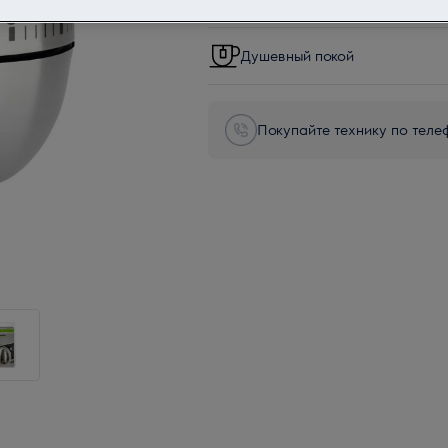
Душевный покой
Покупайте технику по телеф