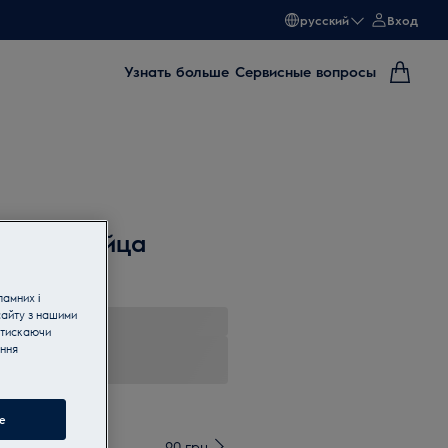
русский
Вход
Узнать больше
Сервисные вопросы
 форме яйца
ламних і
сайту з нашими
атискаючи
ання
получайте
e
90 грн