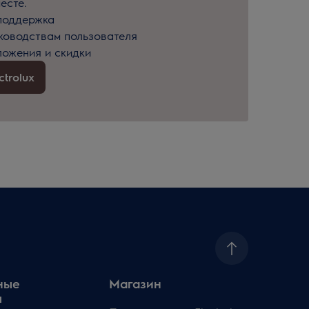
есте.
поддержка
уководствам пользователя
ожения и скидки
trolux
ные
Магазин
ы