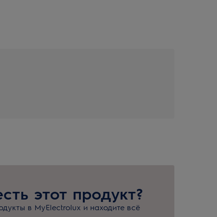
есть этот продукт?
дукты в MyElectrolux и находите всё