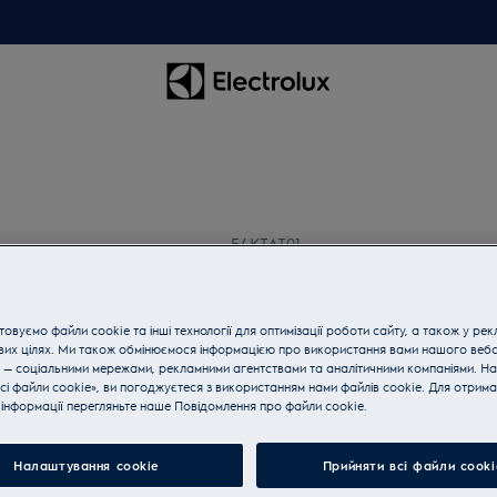
E4KTAT01
Таймер для кухни в
4.2 (5)
овуємо файли cookie та інші технології для оптимізації роботи сайту, а також у рек
вих цілях. Ми також обмінюємося інформацією про використання вами нашого веб
 — соціальними мережами, рекламними агентствами та аналітичними компаніями. Н
сі файли cookie», ви погоджуєтеся з використанням нами файлів cookie. Для отрим
інформації перегляньте наше Пoвідомлення прo файли cookie.
Покупайте в Electrolux и 
Налаштування cookie
Прийняти всі файли сooki
Адресная доставка