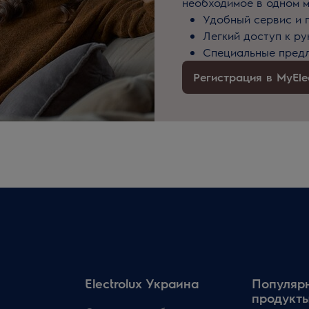
необходимое в одном м
Удобный сервис и 
Легкий доступ к р
Специальные предл
Регистрация в MyElec
Electrolux Украина
Популяр
продукт