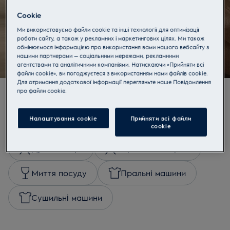
посудомийних машин
Cookie
Дізнатися більше
Ми використовуємо файли cookie та інші технології для оптимізації
роботи сайту, а також у рекламних і маркетингових цілях. Ми також
обмінюємося інформацією про використання вами нашого вебсайту з
нашими партнерами — соціальними мережами, рекламними
агентствами та аналітичними компаніями. Натискаючи «Прийняти всі
файли cookie», ви погоджуєтеся з використанням нами файлів cookie.
Для отримання додаткової інформації перегляньте наше Пoвідомлення
прo файли cookie.
Купувати за категоріями
Налаштування cookie
Прийняти всі файли
сookie
Духові шафи
Варильні поверхні
Миття посуду
Пральні машини
Сушильні машини