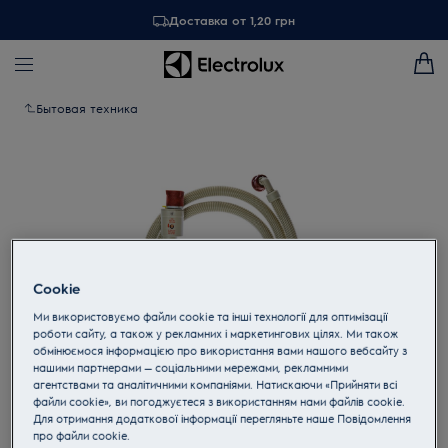
Доставка от 1,20 грн
Бытовая техника
Cookie
Ми використовуємо файли cookie та інші технології для оптимізації
роботи сайту, а також у рекламних і маркетингових цілях. Ми також
обмінюємося інформацією про використання вами нашого вебсайту з
нашими партнерами — соціальними мережами, рекламними
агентствами та аналітичними компаніями. Натискаючи «Прийняти всі
Tap to zoom
файли cookie», ви погоджуєтеся з використанням нами файлів cookie.
Для отримання додаткової інформації перегляньте наше Пoвідомлення
прo файли cookie.