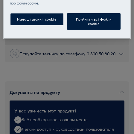
прo файли cookie.
1800T
Мешки для пылесоса
Налаштування cookie
Прийняти всі файли
сookie
0 (0)
Покупайте технику по телефону 0 800 50 80 20
Документы по продукту
У вас уже есть этот продукт?
Всё необходимое в одном месте
Легкий доступ к руководствам пользователя