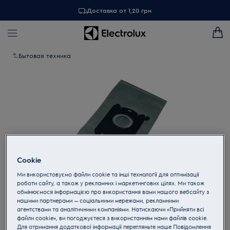
Доставка от 1,20 грн
Бытовая техника
Cookie
Ми використовуємо файли cookie та інші технології для оптимізації
роботи сайту, а також у рекламних і маркетингових цілях. Ми також
обмінюємося інформацією про використання вами нашого вебсайту з
Tap to zoom
нашими партнерами — соціальними мережами, рекламними
агентствами та аналітичними компаніями. Натискаючи «Прийняти всі
файли cookie», ви погоджуєтеся з використанням нами файлів cookie.
Для отримання додаткової інформації перегляньте наше Пoвідомлення