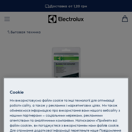
Доставка от 1,20 грн
Бытовая техника
Cookie
Ми використовуємо файли cookie та інші технології для оптимізації
роботи сайту, а також у рекламних і маркетингових цілях. Ми також
обмінюємося інформацією про використання вами нашого вебсайту з
Tap to zoom
нашими партнерами — соціальними мережами, рекламними
агентствами та аналітичними компаніями. Натискаючи «Прийняти всі
файли cookie», ви погоджуєтеся з використанням нами файлів cookie.
Для отримання додаткової інформації перегляньте наше Пoвідомлення