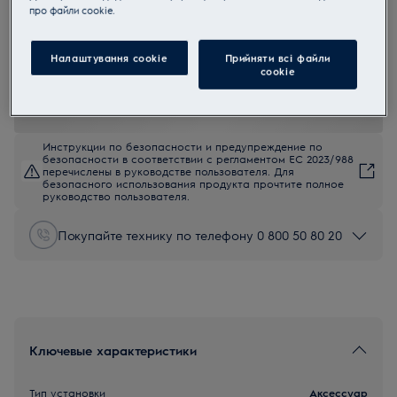
прo файли cookie.
E6HUB102
Скребки для стеклокерамики
Налаштування cookie
Прийняти всі файли
сookie
5 (5)
Инструкции по безопасности и предупреждение по
безопасности в соответствии с регламентом ЕС 2023/988
перечислены в руководстве пользователя. Для
безопасного использования продукта прочтите полное
руководство пользователя.
Покупайте технику по телефону 0 800 50 80 20
Ключевые характеристики
Тип установки
Аксессуар