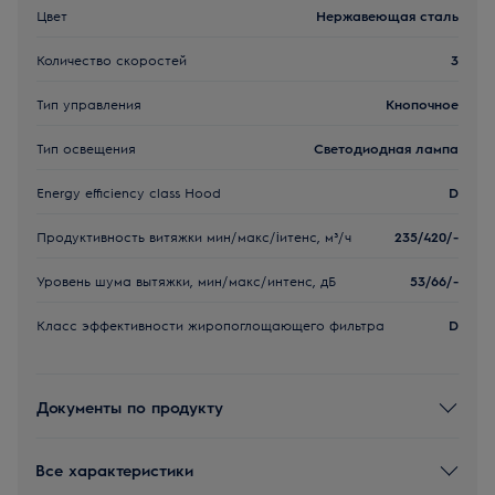
Цвет
Нержавеющая сталь
Количество скоростей
3
Тип управления
Кнопочное
Тип освещения
Светодиодная лампа
Energy efficiency class Hood
D
Продуктивность витяжки мин/макс/іитенс, м³/ч
235/420/-
Уровень шума вытяжки, мин/макс/интенс, дБ
53/66/-
Класс эффективности жиропоглощающего фильтра
D
Документы по продукту
Все характеристики