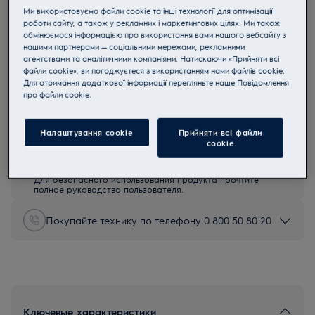
Ми використовуємо файли cookie та інші технології для оптимізації
RKR660203X
роботи сайту, а також у рекламних і маркетингових цілях. Ми також
SteamBake Электрическая плита
обмінюємося інформацією про використання вами нашого вебсайту з
нашими партнерами — соціальними мережами, рекламними
Нержавеющая сталь с
агентствами та аналітичними компаніями. Натискаючи «Прийняти всі
Antifingerprint
файли cookie», ви погоджуєтеся з використанням нами файлів cookie.
Для отримання додаткової інформації перегляньте наше Пoвідомлення
0 (0)
прo файли cookie.
Налаштування cookie
Прийняти всі файли
сookie
Инструкции по безопасности и предупреждение по
безопасности в соответствии с регламентом ЕС 2023/988
перечислены в главах 1 и 2 руководства пользователя.
Для безопасного использования продукта прочтите
полное руководство пользователя.
Покупайте технику по телефону 0 800 50 80 20
Ключевые характеристики