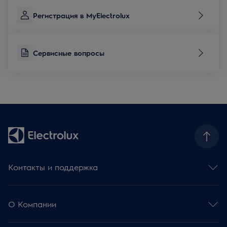
Регистрация в MyElectrolux
Сервисные вопросы
Контакты и поддержка
Контакты и обратная связь
Сервисные вопросы
О Компании
База знаний и советы
Регистрация продукции
Electrolux Group