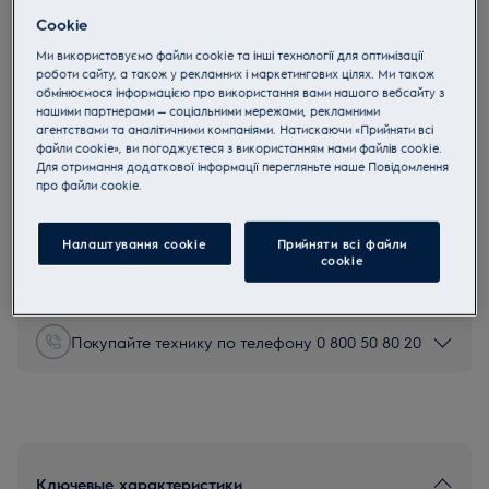
RKR660204X
Cookie
SteamBake Электрическая плита
Ми використовуємо файли cookie та інші технології для оптимізації
Нержавеющая сталь с
роботи сайту, а також у рекламних і маркетингових цілях. Ми також
обмінюємося інформацією про використання вами нашого вебсайту з
Antifingerprint
нашими партнерами — соціальними мережами, рекламними
агентствами та аналітичними компаніями. Натискаючи «Прийняти всі
4.7 (56)
файли cookie», ви погоджуєтеся з використанням нами файлів cookie.
Для отримання додаткової інформації перегляньте наше Пoвідомлення
прo файли cookie.
Инструкции по безопасности и предупреждение по
Налаштування cookie
Прийняти всі файли
безопасности в соответствии с регламентом ЕС 2023/988
сookie
перечислены в главах 1 и 2 руководства пользователя.
Для безопасного использования продукта прочтите
полное руководство пользователя.
Покупайте технику по телефону 0 800 50 80 20
Ключевые характеристики