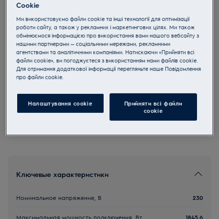
Cookie
LKK520002W
Многофункциональная
Ми використовуємо файли cookie та інші технології для оптимізації
роботи сайту, а також у рекламних і маркетингових цілях. Ми також
Комбинированная плита Белый
обмінюємося інформацією про використання вами нашого вебсайту з
нашими партнерами — соціальними мережами, рекламними
4.9 (177)
агентствами та аналітичними компаніями. Натискаючи «Прийняти всі
файли cookie», ви погоджуєтеся з використанням нами файлів cookie.
Для отримання додаткової інформації перегляньте наше Пoвідомлення
прo файли cookie.
Инструкции по безопасности и предупреждение по
безопасности в соответствии с регламентом ЕС 2023/988
перечислены в главах 1 и 2 руководства пользователя.
Налаштування cookie
Прийняти всі файли
Для безопасного использования продукта прочтите
сookie
полное руководство пользователя.
Ключевые характеристики
Номинальное напряжение, В
230
Максимальная мощность подключения, Вт
1845.6