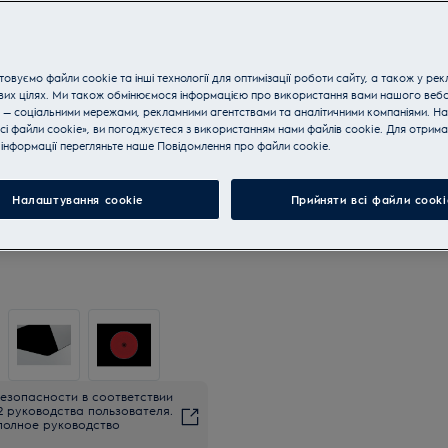
овуємо файли cookie та інші технології для оптимізації роботи сайту, а також у рек
вих цілях. Ми також обмінюємося інформацією про використання вами нашого веб
 — соціальними мережами, рекламними агентствами та аналітичними компаніями. Н
сі файли cookie», ви погоджуєтеся з використанням нами файлів cookie. Для отрим
інформації перегляньте наше Пoвідомлення прo файли cookie.
Налаштування cookie
Прийняти всі файли сooki
езопасности в соответствии
2 руководства пользователя.
полное руководство