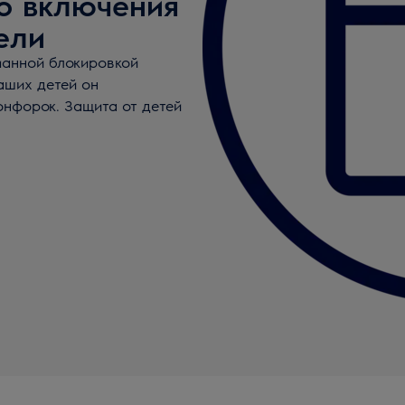
о включения
ели
манной блокировкой
аших детей он
онфорок. Защита от детей