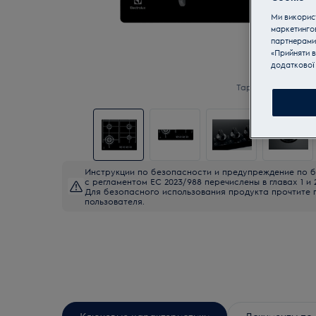
Ми використ
маркетинго
партнерами
«Прийняти в
додаткової 
Tap to zoom
Инструкции по безопасности и предупреждение по б
с регламентом ЕС 2023/988 перечислены в главах 1 и 
Для безопасного использования продукта прочтите 
пользователя.
Ключевые характеристики
Документы по 