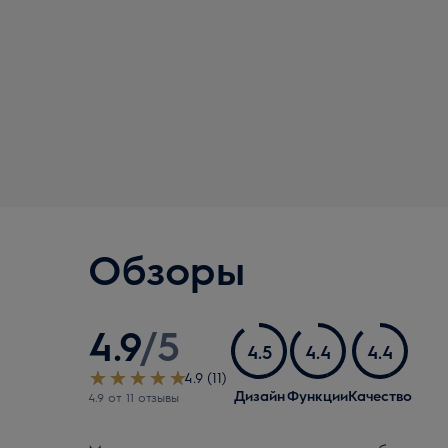
Обзоры
4.9
/
5
4.5
4.4
4.4
4.9 (11)
Дизайн
Функции
Качество
4.9 oт 11 oтзывы