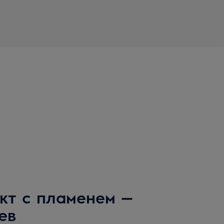
кт с пламенем —
ев