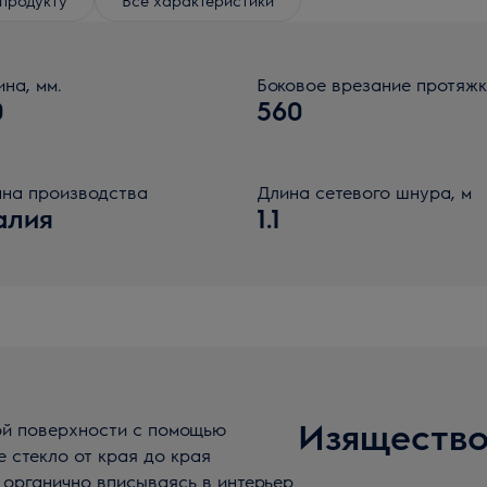
ина, мм.
Боковое врезание протяж
0
560
на производства
Длина сетевого шнура, м
алия
1.1
Изящество
ой поверхности с помощью
е стекло от края до края
 органично вписываясь в интерьер