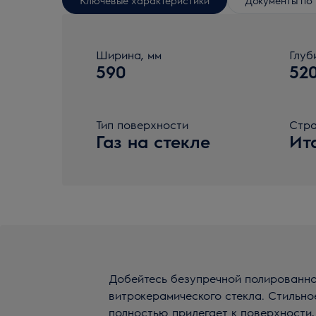
Ширина, мм
Глуб
590
52
Тип поверхности
Стра
Газ на стекле
Ит
Добейтесь безупречной полированн
витрокерамического стекла. Стильно
полностью прилегает к поверхности,