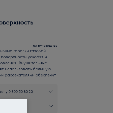
оверхность
EU руководство
ивные горелки газовой
 поверхности ускорят и
овления. Внушительные
ят использовать большую
ими рассекателями обеспечит
ону 0 800 50 80 20