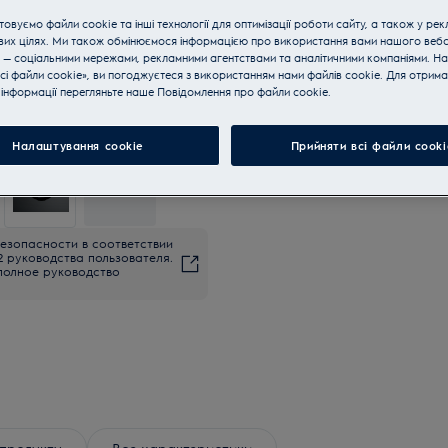
овуємо файли cookie та інші технології для оптимізації роботи сайту, а також у рек
вих цілях. Ми також обмінюємося інформацією про використання вами нашого веб
 — соціальними мережами, рекламними агентствами та аналітичними компаніями. Н
сі файли cookie», ви погоджуєтеся з використанням нами файлів cookie. Для отрим
інформації перегляньте наше Пoвідомлення прo файли cookie.
Налаштування cookie
Прийняти всі файли сooki
+
2
езопасности в соответствии
2 руководства пользователя.
полное руководство
продукту
Все характеристики