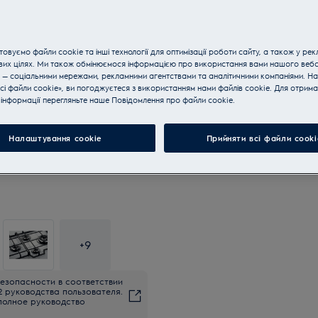
овуємо файли cookie та інші технології для оптимізації роботи сайту, а також у рек
вих цілях. Ми також обмінюємося інформацією про використання вами нашого веб
 — соціальними мережами, рекламними агентствами та аналітичними компаніями. Н
сі файли cookie», ви погоджуєтеся з використанням нами файлів cookie. Для отрим
інформації перегляньте наше Пoвідомлення прo файли cookie.
Налаштування cookie
Прийняти всі файли сooki
+
9
езопасности в соответствии
2 руководства пользователя.
полное руководство