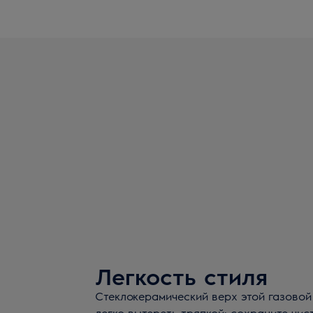
Легкость стиля
Стеклокерамический верх этой газово
легко вытереть тряпкой: сохраните чис