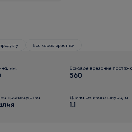
продукту
Все характеристики
ина, мм.
Боковое врезание протяж
0
560
на производства
Длина сетевого шнура, м
алия
1.1