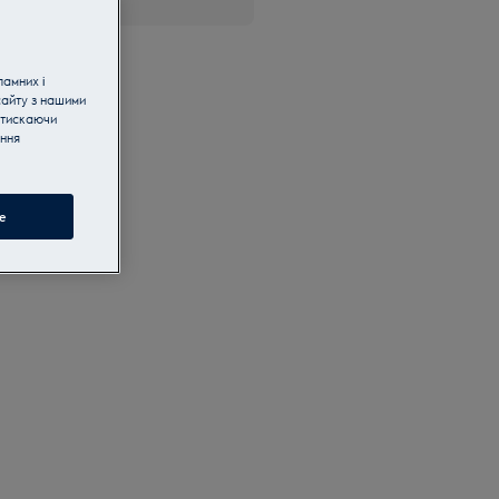
ламних і
сайту з нашими
атискаючи
ання
e