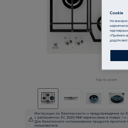
Cookie
Ми використ
маркетинго
партнерами
«Прийняти в
додаткової 
Tap to zoom
Инструкции по безопасности и предупреждение по б
с регламентом ЕС 2023/988 перечислены в главах 1 и 
Для безопасного использования продукта прочтите 
пользователя.