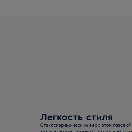
Легкость стиля
Стеклокерамический верх этой газово
легко вытереть тряпкой: сохраните чис