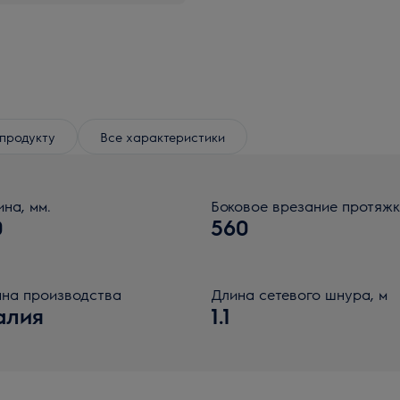
продукту
Все характеристики
ина, мм.
Боковое врезание протяж
0
560
на производства
Длина сетевого шнура, м
алия
1.1