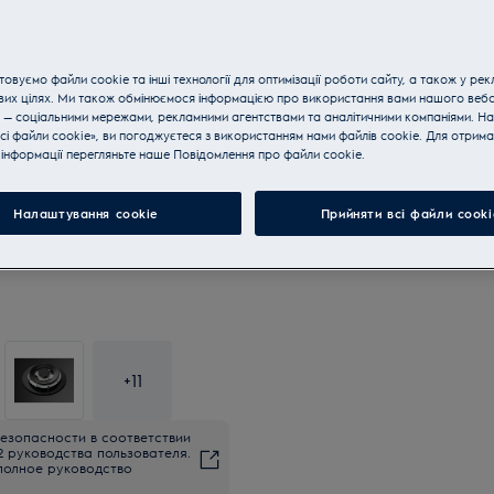
овуємо файли cookie та інші технології для оптимізації роботи сайту, а також у рек
вих цілях. Ми також обмінюємося інформацією про використання вами нашого веб
 — соціальними мережами, рекламними агентствами та аналітичними компаніями. Н
сі файли cookie», ви погоджуєтеся з використанням нами файлів cookie. Для отрим
інформації перегляньте наше Пoвідомлення прo файли cookie.
Налаштування cookie
Прийняти всі файли сooki
+
11
езопасности в соответствии
2 руководства пользователя.
полное руководство