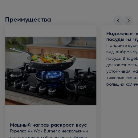
Преимущества
Надежные п
посуды из ч
Придайте кух
вид, выбрав ч
посуды BridgeB
долговечность,
устойчивая, н
тяжелых сково
больших колич
Мощный нагрев раскроет вкус
Горелка 4k Wok Burner с несколькими
рассекателями обеспечивает более