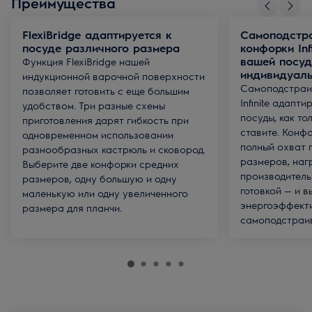
Преимущества
FlexiBridge адаптируется к
Самоподстр
посуде различного размера
конфорки Inf
вашей посуд
Функция FlexiBridge нашей
индивидуаль
индукционной варочной поверхности
Самоподстраи
позволяет готовить с еще большим
Infinite адапт
удобством. Три разные схемы
посуды, как то
приготовления дарят гибкость при
ставите. Конф
одновременном использовании
полный охват 
разнообразных кастрюль и сковород.
размеров, наг
Выберите две конфорки средних
производитель
размеров, одну большую и одну
готовкой — и в
маленькую или одну увеличенного
энергоэффект
размера для планчи.
самоподстраи