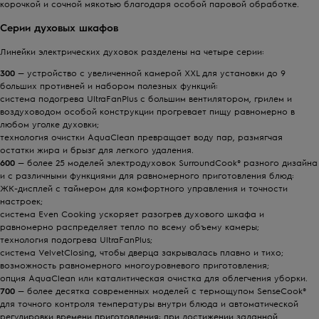
корочкой и сочной мякотью благодаря особой паровой обработке.
Серии духовых шкафов
Линейки электрических духовок разделены на четыре серии:
300
— устройство с увеличенной камерой XXL для установки до 9
больших противней и набором полезных функций:
система подогрева UltraFanPlus с большим вентилятором, грилем и
воздуховодом особой конструкции прогревает пищу равномерно в
любом уголке духовки;
технология очистки AquaClean превращает воду пар, размягчая
остатки жира и брызг для легкого удаления.
600
— более 25 моделей электродуховок SurroundCook® разного дизайна
и с различными функциями для равномерного приготовления блюд:
ЖК-дисплей с таймером для комфортного управления и точности
настроек;
система Even Cooking ускоряет разогрев духового шкафа и
равномерно распределяет тепло по всему объему камеры;
технология подогрева UltraFanPlus;
система VelvetClosing, чтобы дверца закрывалась плавно и тихо;
возможность равномерного многоуровневого приготовления;
опция AquaClean или каталитическая очистка для облегчения уборки.
700
— более десятка современных моделей с термощупом SenseCook®
для точного контроля температуры внутри блюда и автоматической
регулировки времени приготовления: при достижении заданной