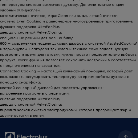
температуры система выключает духовку. Дополнительные опции:
удобный ЖК-дисплей;
каталитическая очистка, AquaClean или эмаль легкой очистки;
система Even Cooking и равномерное многоуровневое приготовление;
функция подогрева UltraFanPlus;
дверца с системой VelvetClosing;
специальные режимы для разных блюд.
800
— современные модели духовых шкафов с системой AssistedCooking®
и термощупом. Благодаря технологии техника сама задает нужную
программу и время для готовки, нужно просто предварительно выбрать
продукт. Также функция позволяет сохранять настройки в соответствии
с предпочтениями пользователя.
Connected Cooking — настоящий кулинарный помощник, который дает
возможность регулировать температуру во время работы духовки с
помощью смартфона;
цветной сенсорный дисплей для простоты управления;
встроенные программы с рецептами;
система подогрева UltraFanPlus;
дверца с системой VelvetClosing;
пиролитическая очистка электродуховки, которая превращает жир и
другие остатки в пепел.