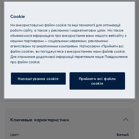
LOB8S38V
Встроенный духовой шкаф с
Cookie
паром MealAssist с функцией
Ми використовуємо файли cookie та інші технології для оптимізації
SteamPro 800
роботи сайту, а також у рекламних і маркетингових цілях. Ми також
обмінюємося інформацією про використання вами нашого вебсайту з
5 (2238)
нашими партнерами — соціальними мережами, рекламними
агентствами та аналітичними компаніями. Натискаючи «Прийняти всі
файли cookie», ви погоджуєтеся з використанням нами файлів cookie.
Для отримання додаткової інформації перегляньте наше Пoвідомлення
прo файли cookie.
Инструкции по безопасности и предупреждение по
безопасности в соответствии с регламентом ЕС 2023/988
перечислены в главах 1 и 2 руководства пользователя.
Налаштування cookie
Прийняти всі файли
Для безопасного использования продукта прочтите
сookie
полное руководство пользователя.
Ключевые характеристики
Цвет
Белый