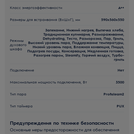
Класс энергоэффективности
A++
Размеры для встраивания (ВхШхГ), мм
590x560x550
Запекание, Нижний нагрев, Выпечка хлеба,
Традиционная кулинария, Размораживание,
Dehydrating, Тесто, Разморозка, Пар, Гриль,
Режимы
Высокий уровень пара, Поддержание температуры,
духового
Низкий уровень пара, Влажная конвекция, Пицца,
шкафа
Подогрев посуды, Консервация, Медленная готовка,
Разогрев паром, Steamify, Горячий воздух, Турбо-
гриль
Подключение
Нет
Максимальная мощность подключения, Вт
3500
Тип пара
Profisteam2
Тип таймера
PUX
Предупреждения по технике безопасности
Основные меры предосторожности для обеспечения