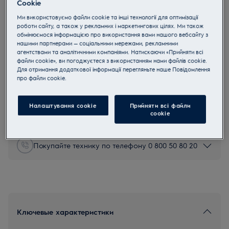
Cookie
OEF5E50X
Ми використовуємо файли cookie та інші технології для оптимізації
OEF5E50X Электрический духовой
роботи сайту, а також у рекламних і маркетингових цілях. Ми також
шкаф SurroundCook FLEX 600
обмінюємося інформацією про використання вами нашого вебсайту з
нашими партнерами — соціальними мережами, рекламними
4.9 (273)
агентствами та аналітичними компаніями. Натискаючи «Прийняти всі
файли cookie», ви погоджуєтеся з використанням нами файлів cookie.
Для отримання додаткової інформації перегляньте наше Пoвідомлення
прo файли cookie.
Инструкции по безопасности и предупреждение по
безопасности в соответствии с регламентом ЕС 2023/988
Налаштування cookie
Прийняти всі файли
перечислены в главах 1 и 2 руководства пользователя.
сookie
Для безопасного использования продукта прочтите
полное руководство пользователя.
Покупайте технику по телефону 0 800 50 80 20
Ключевые характеристики