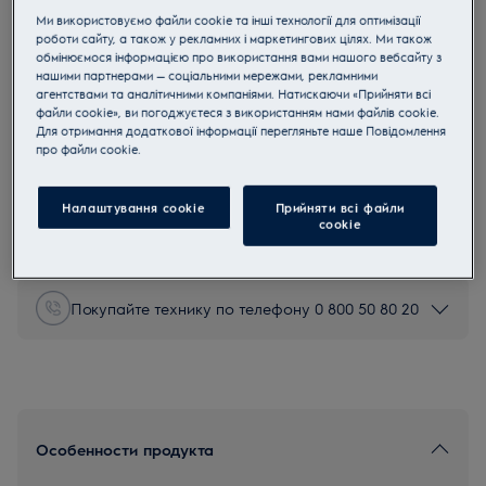
Ми використовуємо файли cookie та інші технології для оптимізації
OED3H50TW
роботи сайту, а також у рекламних і маркетингових цілях. Ми також
Встроенный электрический
обмінюємося інформацією про використання вами нашого вебсайту з
духовой шкаф SteamBake 600
нашими партнерами — соціальними мережами, рекламними
агентствами та аналітичними компаніями. Натискаючи «Прийняти всі
4.8 (1082)
файли cookie», ви погоджуєтеся з використанням нами файлів cookie.
Для отримання додаткової інформації перегляньте наше Пoвідомлення
прo файли cookie.
Инструкции по безопасности и предупреждение по
Налаштування cookie
Прийняти всі файли
безопасности в соответствии с регламентом ЕС 2023/988
сookie
перечислены в главах 1 и 2 руководства пользователя.
Для безопасного использования продукта прочтите
полное руководство пользователя.
Покупайте технику по телефону 0 800 50 80 20
Особенности продукта