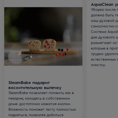
AquaClean у
Уборка после 
должна быть т
наш духовой ш
самоочистки с
Система AquaC
дне духового 
размягчает ост
которые в про
трудно удалит
естественным
очистку.
SteamBake подарит
восхитительную выпечку
SteamBake позволяет готовить как в
пекарне, находясь в собственном
доме: достаточно нажатия кнопки.
Влажность поможет тесту полностью
подняться, позволяя добиться