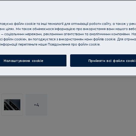
овуємо файли cookie та інші технології для оптимізації роботи сайту, а також у рек
вих цілях. Ми також обмінюємося інформацією про використання вами нашого веб
 — соціальними мережами, рекламними агентствами та аналітичними компаніями. Н
сі файли cookie», ви погоджуєтеся з використанням нами файлів cookie. Для отрим
інформації перегляньте наше Пoвідомлення прo файли cookie.
Налаштування cookie
Прийняти всі файли сooki
+
4