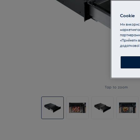
Cookie
Ми використ
маркетинго
партнерами
«Прийняти в
додаткової 
Tap to zoom